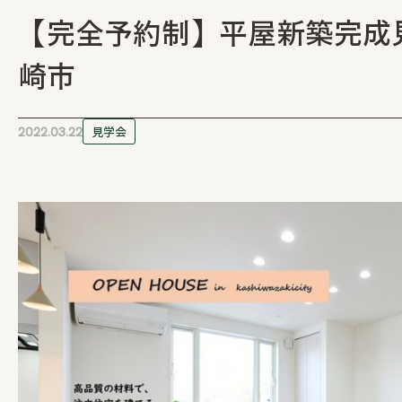
【完全予約制】平屋新築完成
注文住宅
崎市
リフォーム / リノベーション
2022.03.22
見学会
管工事
店舗・アパート
施工事例
お客様の声
会社情報