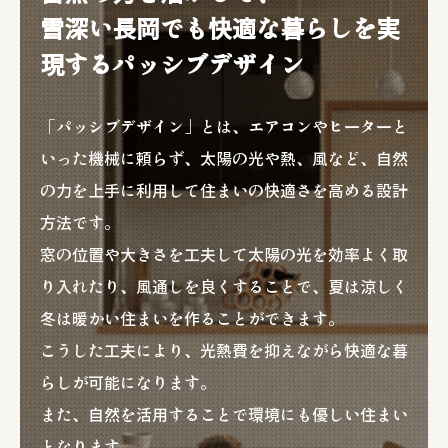
雪深い長岡でも快適な暮らしを実
現する
パッシブデザイン
「パッシブデザイン」とは、エアコンやヒーターと
いった機械に頼らず、太陽の光や熱、風など、自然
の力を上手に利用して住まいの快適さを高める設計
方法です。
窓の位置や大きさを工夫して太陽の光を効率よく取
り入れたり、風通しを良くすることで、夏は涼しく
冬は暖かい住まいを作ることができます。
こうした工夫により、光熱費を抑えながら快適な暮
らしが可能になります。
また、自然を活用することで環境にも優しい住まい
となります。