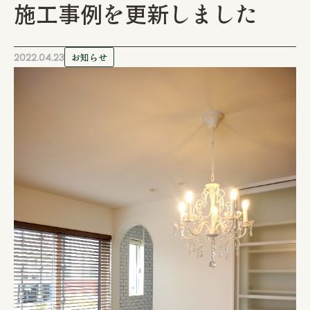
施工事例を更新しました
注文住宅
2022.04.23
お知らせ
リフォーム / リノベーション
管工事
店舗・アパート
施工事例
お客様の声
会社情報