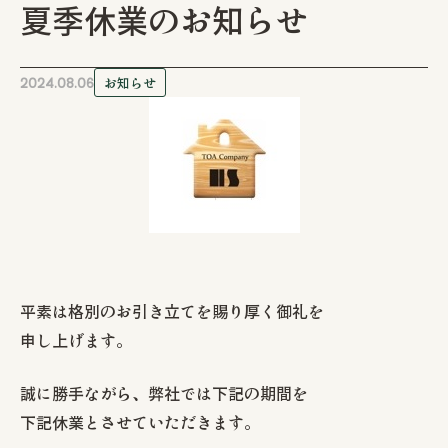
夏季休業のお知らせ
注文住宅
2024.08.06
お知らせ
リフォーム / リノベーション
管工事
店舗・アパート
施工事例
平素は格別のお引き立てを賜り厚く御礼を
申し上げます。
お客様の声
誠に勝手ながら、弊社では下記の期間を
下記休業とさせていただきます。
会社情報