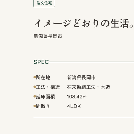
注文住宅
リフォーム / リノベーションなら
ハウジングシステム・トーア
本社
イメージどおりの生活
新潟県長岡市新組町 24
0258-25-2401
新潟県長岡市
SPEC
所在地
新潟県長岡市
工法・構造
在来軸組工法・木造
延床面積
108.42㎡
間取り
4LDK