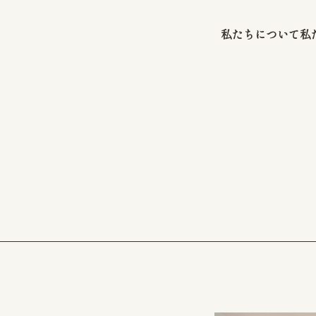
私たちについて
私
注文住宅
施工事例
お知らせ
注文住宅 SUASHI
お客様の声
資料請求・お
リフォーム / リノベーション
会社情報
プライバシーポ
店舗・アパート
管工事