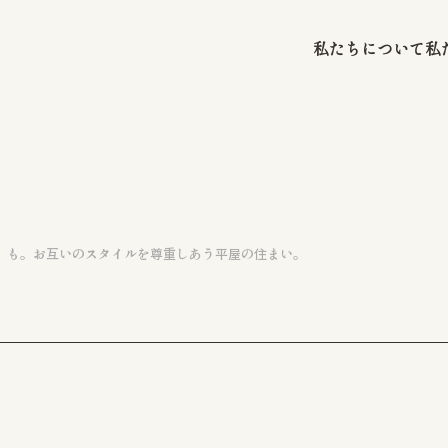
私たちについて
私
」も。お互いのスタイルを尊重しあう平屋の住まい。
注文住宅
施工事例
お知らせ
注文住宅 SUASHI
お客様の声
資料請求・お
リフォーム / リノベーション
会社情報
プライバシーポ
店舗・アパート
管工事