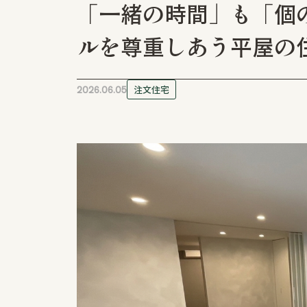
「一緒の時間」も「個
リフォーム / リノベーションなら
ハウジングシステム・トーア
ルを尊重しあう平屋の
本社
新潟県長岡市新組町 24
0258-25-2401
2026.06.05
注文住宅