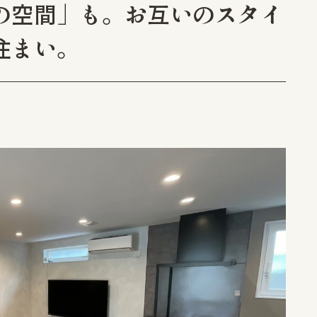
の空間」も。お互いのスタイ
住まい。
新潟事業所
30-11
新潟県新潟市江南区亀田向陽 1-1-17
025-381-1444