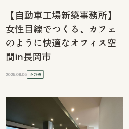
注文住宅
【自動車工場新築事務所】
女性目線でつくる、カフェ
リフォーム / リノベーション
のように快適なオフィス空
管工事
間in長岡市
店舗・アパート
2025.08.05
その他
施工事例
お客様の声
会社情報