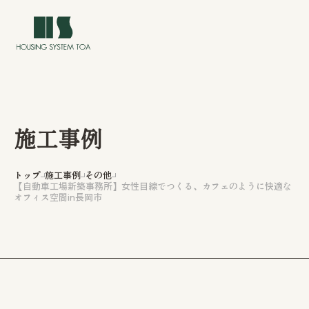
施工事例
トップ
トップ
施工事例
その他
【自動車工場新築事務所】女性目線でつくる、カフェのように快適な
オフィス空間in長岡市
イベント情報
私たちについて
私たちの家づくり